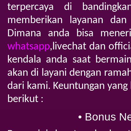
terpercaya di bandingka
memberikan layanan dan 
Dimana anda bisa menerim
whatsapp
,livechat dan offi
kendala anda saat bermai
akan di layani dengan ram
dari kami. Keuntungan yang
berikut :
• Bonus 