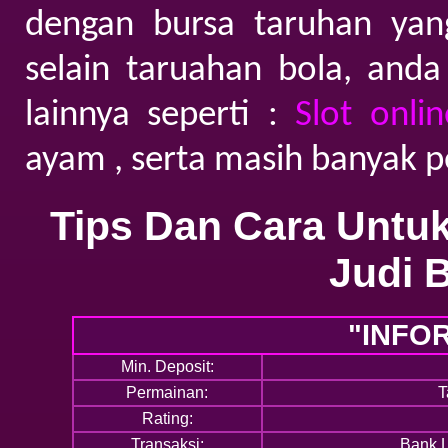
dengan bursa taruhan yang
selain taruahan bola, and
lainnya seperti :
Slot onlin
ayam , serta masih banyak p
Tips Dan Cara Untu
Judi 
"INFO
Min. Deposit:
Permainan:
T
Rating:
Transaksi:
Bank L