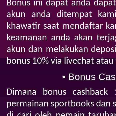
Bonus ini dapat anda dapa
akun anda ditempat kami
khawatir saat mendaftar kan
keamanan anda akan terjag
akun dan melakukan deposi
bonus 10% via livechat atau 
• Bonus Ca
Dimana bonus cashback 
permainan sportbooks dan s
di cari oleh pemain taruh