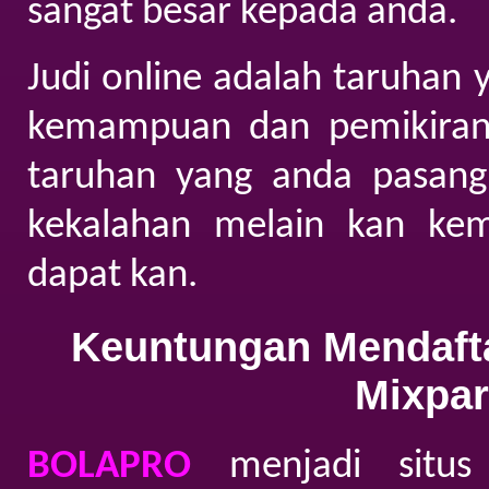
sangat besar kepada anda.
Judi online adalah taruhan
kemampuan dan pemikiran 
taruhan yang anda pasang
kekalahan melain kan ke
dapat kan.
Keuntungan Mendafta
Mixpar
BOLAPRO
menjadi situ