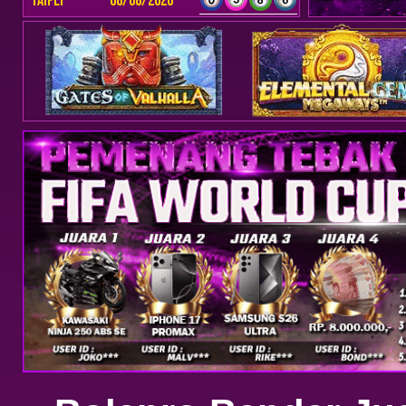
TAIPEI
08/08/2026